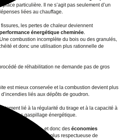
place particulière. Il ne s’agit pas seulement d’un
 dépenses liées au chauffage.
fissures, les pertes de chaleur deviennent
performance énergétique cheminée
.
t ? Une combustion incomplète du bois ou des granulés,
éité et donc une utilisation plus rationnelle de
e procédé de réhabilitation ne demande pas de gros
uite est mieux conservée et la combustion devient plus
u d’incendies liés aux dépôts de goudron.
ectement lié à la régularité du tirage et à la capacité à
ximum, sans gaspillage énergétique.
ois
ou de granulés, et donc des
économies
pe aussi à une démarche plus respectueuse de