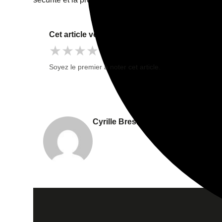
Cet article vous a-t-il été utile ?
★
★
★
★
★
Soyez le premier à noter cet article.
Cyrille Bresler