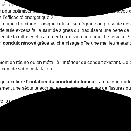
améliorer les performances, le
chemisage cheminée
occupe une 
té pour optimiser la chaleur produite et réduire durablement vos
l’efficacité énergétique ?
t d’une cheminée. Lorsque celui-ci se dégrade ou présente des 
de suie excessifs : autant de signes qui traduisent une perte de
ieu de la diffuser efficacement dans votre intérieur. Le résulta
un
conduit rénové
grâce au chemisage offre une meilleure étanch
nt en résine ou en métal, à l’intérieur du conduit existant. C
ment de votre installation.
ge améliore l’
isolation du conduit de fumée
. La chaleur prod
ement une sécurité accrue, en limitant les risques de fissures o
reils de chauffage. Le
rendement cheminée chemisage
est dir
ain et parfaitement étanche, votre appareil fonctionne à son ma
À quel moment souhaitez-vous être appelé ?
lus complète. Résultat : une
réduction de consommation de b
Matinée
Après-midi
ation ne se traduit pas uniquement sur la facture, elle partici