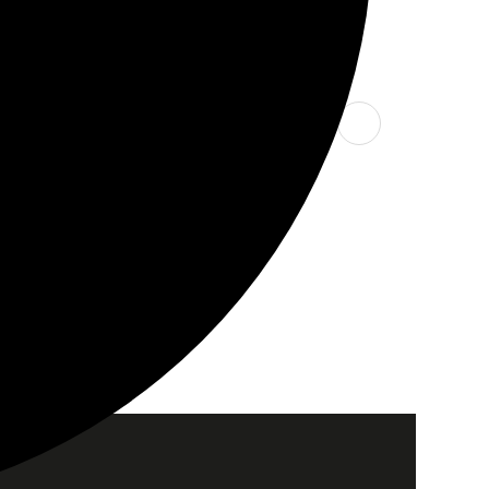
Partager cet article
Facebook
LinkedIn
X
WhatsApp
E-
mail