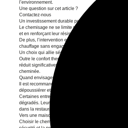
l’environnement.
Une question sur cet article ?
Contactez-nous
Un investissement durable pour sa maison
Le chemisage ne se limite pas uniquement à une amélio
et en renforçant leur résistance, cette technique offre
De plus, l’intervention est rapide et ne nécessite pas
chauffage sans engager de gros travaux lourds et coû
Un choix qui allie sécurité et confort
Outre le confort thermique et les économies, le chemis
réduit significativement les risques d’incendie. En alli
cheminée.
Quand envisager un chemisage ?
Il est recommandé de recourir au chemisage lorsque le
dépoussiérer et de sécuriser l’installation, mais seul
Certaines entreprises spécialisées, présentes sur l’en
dégradés. Leur expertise ne se limite pas uniquement
dans la restauration d’avaloirs.
Vers une maison plus performante et économe
Choisir le chemisage, c’est préparer son habitat à des
sécurité et la protection durable de l’installation, les 