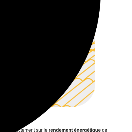
flue directement sur le
rendement énergétique
de