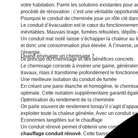
votre habitation. Parmi les solutions existantes pour 
procédé de rénovation : c’est une véritable opportuni
Pourquoi le conduit de cheminée joue un rôle clé dans 
Le conduit d’évacuation est le cœur du fonctionnemen
inévitables. Mauvais tirage, fumées refoulées, dépôts 
Un conduit mal isolé laisse s’échapper la chaleur au l
et donc une consommation plus élevée. À l’inverse, 
l’énergie.
Quand envisager un chemisage ?
Le principe du chemisage et ses bénéfices concrets
Le chemisage consiste à insérer une gaine, généraleme
travaux, mais il transforme profondément le fonctionne
Une meilleure isolation du conduit de fumée
En créant une paroi étanche et homogène, le chemisa
optimale. Cette isolation supplémentaire garantit égal
Optimisation du rendement de la cheminée
On parle souvent de rendement lorsqu’il s’agit d’appa
exploiter toute la chaleur générée. Avec un conduit s
Économies tangibles sur le chauffage
Un conduit rénové permet d’obtenir une combustion p
chauffage conduit rénové
. Cette baisse de consomm