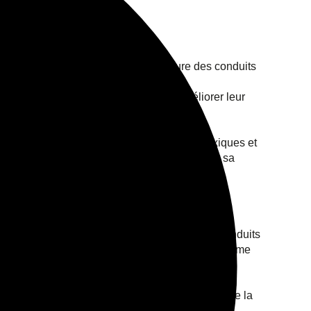
 vos installations. En réduisant l’usure des conduits
tage majeur pour ceux qui souhaitent améliorer leur
t rénové évite les infiltrations de fumées toxiques et
e à ignorer pour quiconque utilise régulièrement sa
age irrégulier. Un ramonage régulier permet de
urels.
r diagnostiquer et restaurer efficacement des conduits
on, la rénovation des conduits d’évacuation et même
éduction des coûts de chauffage, l’amélioration de la