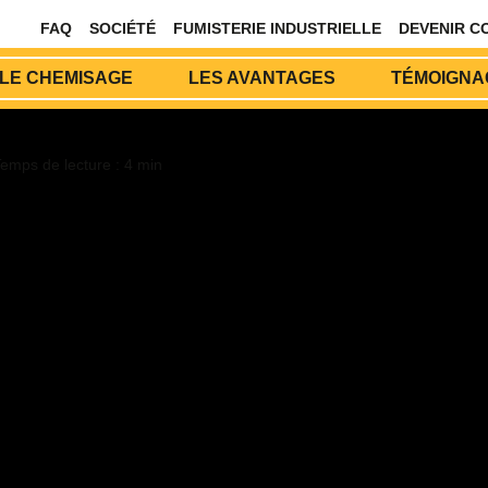
FAQ
SOCIÉTÉ
FUMISTERIE INDUSTRIELLE
DEVENIR C
LE CHEMISAGE
LES AVANTAGES
TÉMOIGNAG
ce énergétique de votre maison
emps de lecture : 4 min