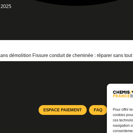
e 2025
ans démolition
Fissure conduit de cheminée : réparer sans tou
Pour offrir 
ESPACE PAIEMENT
FAQ
BLOG
cookies pour
ces technolo
navigation ou
consentement