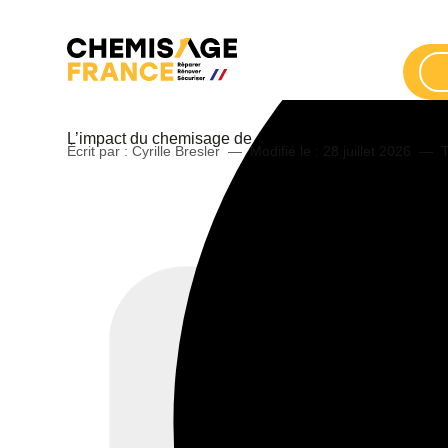
L’impact du chemisage de cheminée sur la performan
Écrit par : Cyrille Bresler
—
Modifié le :
28 juillet 2026
—
T