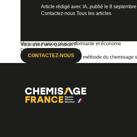
Article rédigé avec IA, publié le 8 septembr
Contactez-nous
Tous les articles
Vers une maison plus performante et économe
Vous avez une question ?
D'autres articles à consulter
CONTACTEZ-NOUS
Réparation de cheminée : la méthode du chemisage s