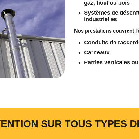
gaz, fioul ou bois
Systèmes de désenf
À quel moment souhaitez-vous être appelé ?
industrielles
Matinée
Après-midi
Nos prestations couvrent l’
Quel jour souhaitez-vous être appelé ?
Conduits de raccor
lundi
mardi
mercredi
jeudi
vendredi
Carneaux
Parties verticales ou
ENTION SUR TOUS TYPES D
En soumettant ce formulaire, j'accepte la politique de confidentialité.