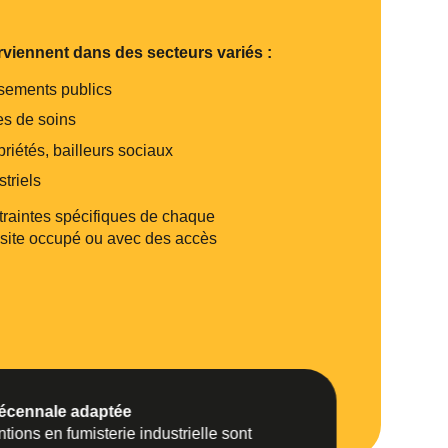
rviennent dans des secteurs variés :
ssements publics
s de soins
priétés, bailleurs sociaux
triels
raintes spécifiques de chaque
 site occupé ou avec des accès
écennale adaptée
tions en fumisterie industrielle sont