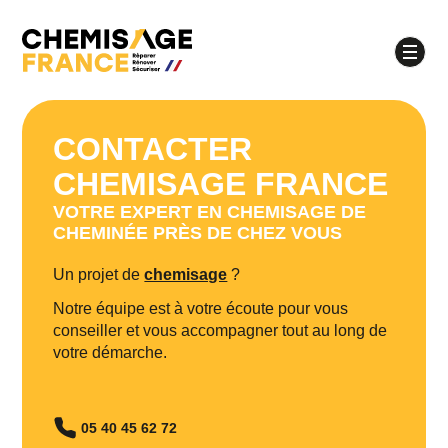
CONTACTER
CHEMISAGE FRANCE
À quel moment souhaitez-vous être appelé ?
VOTRE EXPERT EN CHEMISAGE DE
Matinée
Après-midi
CHEMINÉE PRÈS DE CHEZ VOUS
Quel jour souhaitez-vous être appelé ?
Un projet de
chemisage
?
lundi
mardi
mercredi
jeudi
Notre équipe est à votre écoute pour vous
vendredi
conseiller et vous accompagner tout au long de
votre démarche.
05 40 45 62 72