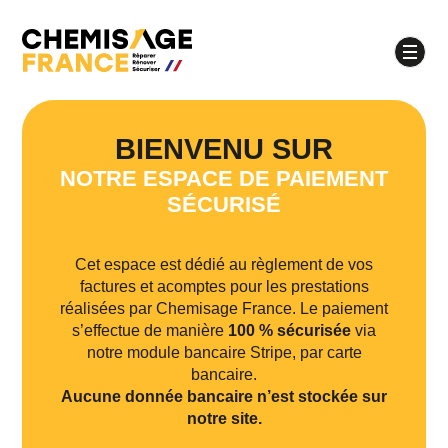
BIENVENU SUR
NOTRE ESPACE DE PAIEMENT
À quel moment souhaitez-vous être appelé ?
SÉCURISÉ
Matinée
Après-midi
Quel jour souhaitez-vous être appelé ?
Cet espace est dédié au règlement de vos
lundi
mardi
mercredi
jeudi
factures et acomptes pour les prestations
réalisées par Chemisage France. Le paiement
vendredi
s’effectue de manière
100 % sécurisée
via
notre module bancaire Stripe, par carte
bancaire.
Aucune donnée bancaire n’est stockée sur
notre site.