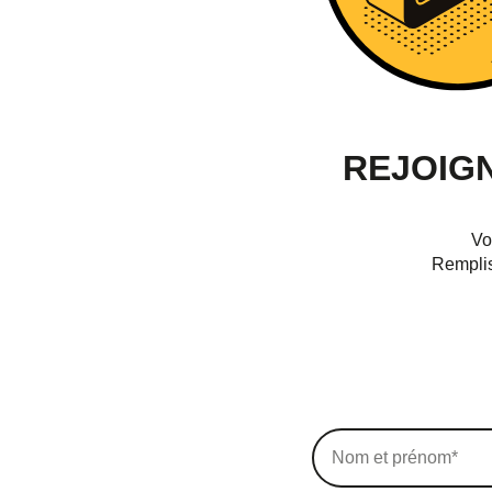
REJOIG
Vo
Remplis