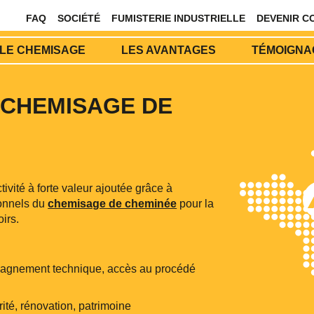
FAQ
SOCIÉTÉ
FUMISTERIE INDUSTRIELLE
DEVENIR C
LE CHEMISAGE
LES AVANTAGES
TÉMOIGNAG
 CHEMISAGE DE
E
vité à forte valeur ajoutée grâce à
onnels du
chemisage de cheminée
pour la
irs.
mpagnement technique, accès au procédé
té, rénovation, patrimoine