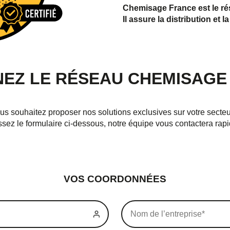
Chemisage France est le ré
Il assure la distribution e
NEZ LE RÉSEAU CHEMISAGE
us souhaitez proposer nos solutions exclusives sur votre secteu
sez le formulaire ci-dessous, notre équipe vous contactera rap
À quel moment souhaitez-vous être appelé ?
Matinée
Après-midi
Quel jour souhaitez-vous être appelé ?
VOS COORDONNÉES
lundi
mardi
mercredi
jeudi
vendredi