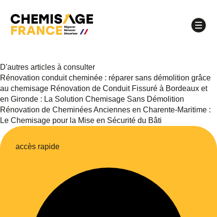
D'autres articles à consulter
Rénovation conduit cheminée : réparer sans démolition grâce
À quel moment souhaitez-vous être appelé ?
au chemisage
Rénovation de Conduit Fissuré à Bordeaux et
en Gironde : La Solution Chemisage Sans Démolition
Matinée
Après-midi
Rénovation de Cheminées Anciennes en Charente-Maritime :
Le Chemisage pour la Mise en Sécurité du Bâti
Quel jour souhaitez-vous être appelé ?
lundi
mardi
mercredi
jeudi
accès rapide
vendredi