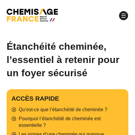
Étanchéité cheminée,
À quel moment souhaitez-vous être appelé ?
l’essentiel à retenir pour
Matinée
Après-midi
un foyer sécurisé
Quel jour souhaitez-vous être appelé ?
lundi
mardi
mercredi
jeudi
vendredi
ACCÈS RAPIDE
Qu’est-ce que l’étanchéité de cheminée ?
Pourquoi l’étanchéité de cheminée est
essentielle ?
Les signes d’une cheminée qui manque