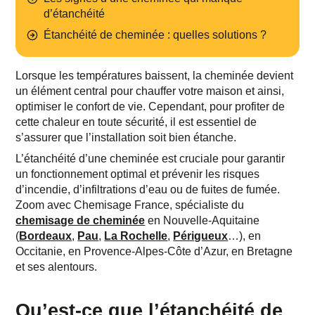
d’étanchéité
Étanchéité de cheminée : quelles solutions ?
Lorsque les températures baissent, la cheminée devient
un élément central pour chauffer votre maison et ainsi,
optimiser le confort de vie. Cependant, pour profiter de
cette chaleur en toute sécurité, il est essentiel de
s’assurer que l’installation soit bien étanche.
L’
étanchéité d’une cheminée
est cruciale pour garantir
un fonctionnement optimal et prévenir les risques
d’incendie, d’infiltrations d’eau ou de fuites de fumée.
Zoom avec Chemisage France, spécialiste du
chemisage de cheminée
en Nouvelle-Aquitaine
(
Bordeaux
,
Pau
,
La Rochelle
,
Périgueux
…), en
Occitanie, en Provence-Alpes-Côte d’Azur, en Bretagne
En soumettant ce formulaire, j'accepte la
politique de confidentialité.
et ses alentours.
Qu’est-ce que l’étanchéité de