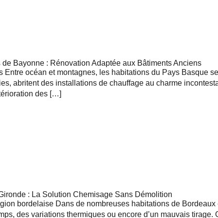
À quel moment souhaitez-vous être appelé ?
Matinée
Après-midi
de Bayonne : Rénovation Adaptée aux Bâtiments Anciens
ntre océan et montagnes, les habitations du Pays Basque se dis
Quel jour souhaitez-vous être appelé ?
s, abritent des installations de chauffage au charme incontestab
térioration des […]
lundi
mardi
mercredi
jeudi
vendredi
 Gironde : La Solution Chemisage Sans Démolition
ion bordelaise Dans de nombreuses habitations de Bordeaux et
emps, des variations thermiques ou encore d’un mauvais tirage. 