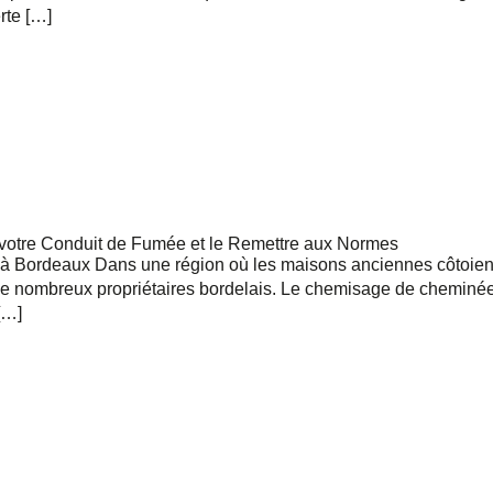
rte […]
En soumettant ce formulaire, j'accepte la politique de confidentialité.
votre Conduit de Fumée et le Remettre aux Normes
 Bordeaux Dans une région où les maisons anciennes côtoient 
e nombreux propriétaires bordelais. Le chemisage de cheminée co
[…]