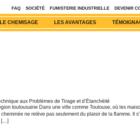
FAQ
SOCIÉTÉ
FUMISTERIE INDUSTRIELLE
DEVENIR C
LE CHEMISAGE
LES AVANTAGES
TÉMOIGNAG
chnique aux Problèmes de Tirage et d’Étanchéité
égion toulousaine Dans une ville comme Toulouse, où les maiso
cheminée ne relève pas seulement du plaisir de la flamme. Il s’a
 […]